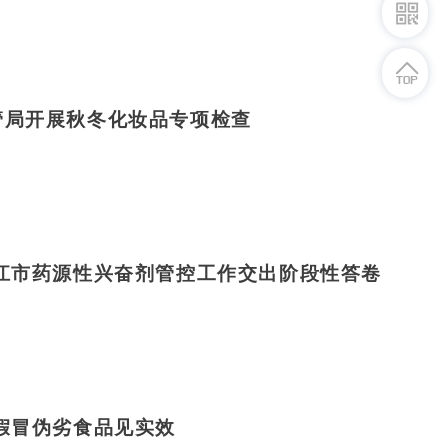
管局开展秋冬化妆品专项检查
江市药源性兴奋剂管控工作交出阶段性答卷
假冒伪劣食品见实效