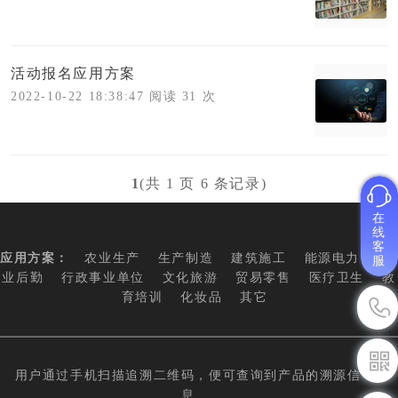
活动报名应用方案
2022-10-22 18:38:47 阅读 31 次
1
(共 1 页 6 条记录)
在
线
客
应用方案：
农业生产
生产制造
建筑施工
能源电力
物
服
业后勤
行政事业单位
文化旅游
贸易零售
医疗卫生
教
育培训
化妆品
其它
用户通过手机扫描追溯二维码，便可查询到产品的溯源信
息