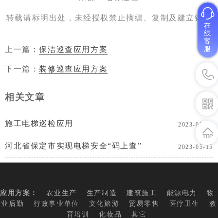
转载请标明出处，未经授权禁止摘编、复制及建立镜像
在
线
客
上一篇：
保洁巡查应用方案
服
下一篇：
装修巡查应用方案
相关文章
施工电梯巡检应用
2023-05-25
河北省保定市实现电梯安全“码上查”
2023-05-15
应用方案：
农业生产
生产制造
建筑施工
能源电力
物
业后勤
行政事业单位
文化旅游
贸易零售
医疗卫生
教
育培训
化妆品
其它