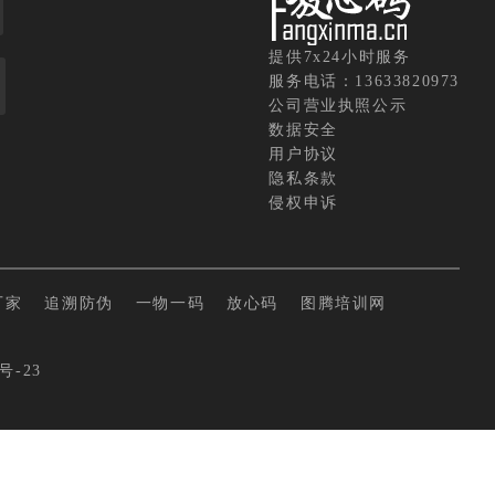
提供7x24小时服务
服务电话：13633820973
公司营业执照公示
数据安全
用户协议
隐私条款
侵权申诉
厂家
追溯防伪
一物一码
放心码
图腾培训网
号-23