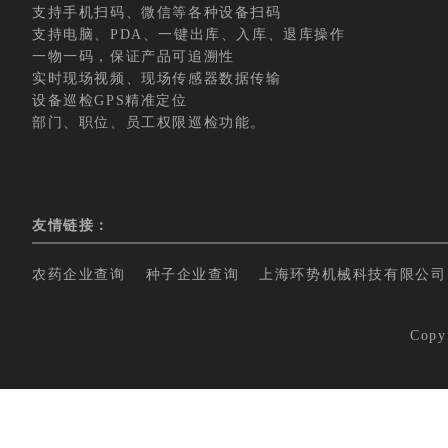
支持手机扫码、微信等各种设备扫码
支持电脑、PDA、一键出库、入库、退库操作
一物一码，保证产品可追溯性
实时现场视频、现场传感器数据传输
设备巡检GPS精准定位
部门、职位、员工权限巡检功能。
友情链接：
农药企业查询
种子企业查询
上海环势机械科技有限公司
Copy