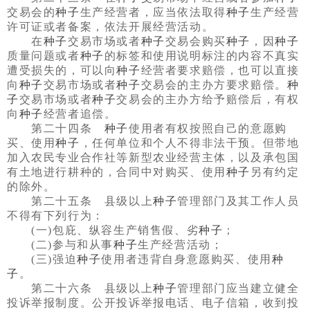
交易会的
种子
生产经营者，应当依法取得
种子
生产经营
许可证或者备案，依法开展经营活动。
在
种子
交易市场或者
种子
交易会购买
种子
，因
种子
质量问题或者
种子
的标签和使用说明标注的内容不真实
遭受损失的，可以向
种子
经营者要求赔偿，也可以直接
向
种子
交易市场或者
种子
交易会的主办方要求赔偿。
种
子
交易市场或者
种子
交易会的主办方给予赔偿后，有权
向
种子
经营者追偿。
第二十四条
种子
使用者有权按照自己的意愿购
买、使用
种子
，任何单位和个人不得非法干预。但带地
加入农民专业合作社等新型农业经营主体，以及承包国
有土地进行耕种的，合同中对购买、使用
种子
另有约定
的除外。
第二十五条 县级以上
种子
管理部门及其工作人员
不得有下列行为：
(一)包庇、纵容生产销售假、劣
种子
；
(二)参与和从事
种子
生产经营活动；
(三)强迫
种子
使用者违背自身意愿购买、使用
种
子
。
第二十六条 县级以上
种子
管理部门应当建立健全
投诉举报制度。公开投诉举报电话、电子信箱，收到投