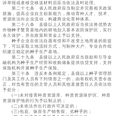
诉举报或者移交移送材料后应当依法及时处理。
第二十七条 省人民政府应当制定并完善相关政策
措施，提高企业自主创新能力，推动育种人才、技术、
资源依法向企业流动，构建商业化育种体系。
第二十八条 县级以上人民政府应当依法将优势农
作物
种子
繁育基地内的耕地划入基本农田保护区，实行
永久保护，并在政策和资金上予以支持。
种子
企业在依法自愿有偿和不改变土地用途的前提
下，可以采取土地流转方式，与制种大户、专业合作组
织建立稳定的
种子
生产基地。
第二十九条 县级以上人民政府应当鼓励和引导金
融机构为
种子
生产经营和收购储备提供信贷支持，支持
保险机构开展
种子
生产保险。
第三十条 违反本条例规定，县级以上
种子
管理部
门及其工作人员有下列情形之一的，由有权机关责令改
正，对负有责任的主管人员和其他直接责任人员依法给
予处分：
(一)未对侵害种质资源库、种质资源保护区、种质
资源保护地的行为予以制止的；
(二)未依法作出行政许可决定的；
(三)包庇、纵容生产销售假、劣
种子
的；