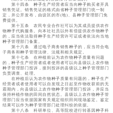
第十四条
种子
生产经营者应当向
种子
购买者开具
销售凭证。销售凭证的格式由省
种子
管理部门统一制
定，并公开发布，由设区的市(地)、县
种子
管理部门免
费提供。
第十五条 农民专业合作社可以为其成员提供农作
物
种子
代购服务。向本社社员以外有偿提供农作物
种子
的，应当依法取得
种子
生产经营许可证或者依法向当地
种子
管理部门备案。
第十六条 通过电子商务销售
种子
的，应当符合电
子商务和
种子
管理法律、法规和相关规定。
第十七条 在种植前认为农作物
种子
质量有问题
的，
种子
生产经营者或者使用者可以向县级以上农作物
种子
管理部门投诉，接到投诉的县级以上
种子
管理部门
负责调查、处理。
在种植后认为农作物
种子
质量有问题的，
种子
生产
经营者或者使用者可以自发现之日起至作物收获前的无
霜期内，向县级以上农作物
种子
管理部门投诉，并应当
保持种植作物的田间自然状态。县级以上农作物
种子
管
理部门应当依据国家有关规定组织田间现场鉴定。鉴定
结果可以作为
种子
管理部门处理纠纷的依据。
第十八条 科研单位、高等院校进行转基因
种子
科