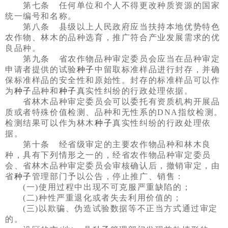
第七条 任何单位和个人不得更改种质资源的国家
统一编号和名称。
第八条 县级以上人民政府应当扶持本地优势特色
农作物、林木的品种选育，推广符合产业发展需求的优
良品种。
第九条 省农作物品种审定委员会应当在品种审定
申请者提供的试验
种子
中留取标准样品进行封存，并确
保标准样品的安全性和原始性。封存的标准样品可以作
为
种子
品种和
种子
真实性纠纷的行政处理依据。
省林木品种审定委员会可以委托有资质机构开展品
质或者特殊价值检测、品种和无性系的DNA指纹检测。
检测结果可以作为林木
种子
真实性纠纷的行政处理依
据。
第十条 经省级审定的主要农作物品种和林木良
种，具有下列情形之一的，经省农作物品种审定委员
会、省林木品种审定委员会审核确认后，撤销审定，由
省
种子
管理部门予以公告，停止推广、销售：
(一)使用过程中出现不可克服严重缺陷的；
(二)种性严重退化或者失去利用价值的；
(三)以欺骗、伪造试验数据等不正当方式通过审定
的。