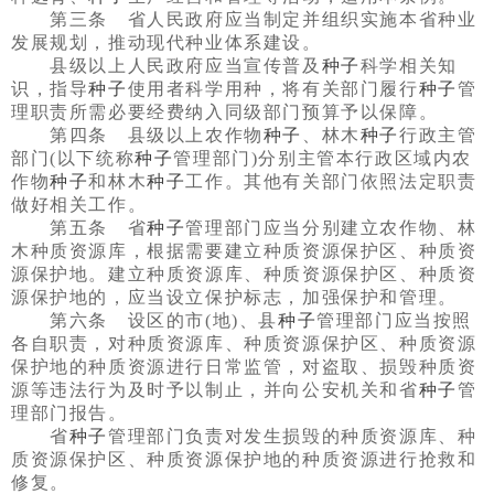
第三条 省人民政府应当制定并组织实施本省种业
发展规划，推动现代种业体系建设。
县级以上人民政府应当宣传普及
种子
科学相关知
识，指导
种子
使用者科学用种，将有关部门履行
种子
管
理职责所需必要经费纳入同级部门预算予以保障。
第四条 县级以上农作物
种子
、林木
种子
行政主管
部门(以下统称
种子
管理部门)分别主管本行政区域内农
作物
种子
和林木
种子
工作。其他有关部门依照法定职责
做好相关工作。
第五条 省
种子
管理部门应当分别建立农作物、林
木种质资源库，根据需要建立种质资源保护区、种质资
源保护地。建立种质资源库、种质资源保护区、种质资
源保护地的，应当设立保护标志，加强保护和管理。
第六条 设区的市(地)、县
种子
管理部门应当按照
各自职责，对种质资源库、种质资源保护区、种质资源
保护地的种质资源进行日常监管，对盗取、损毁种质资
源等违法行为及时予以制止，并向公安机关和省
种子
管
理部门报告。
省
种子
管理部门负责对发生损毁的种质资源库、种
质资源保护区、种质资源保护地的种质资源进行抢救和
修复。