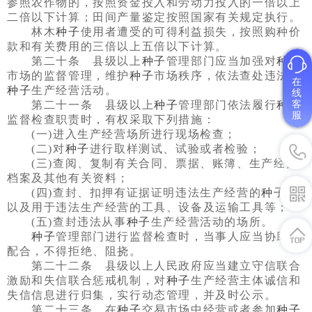
参照农作物的，按照资金投入和劳动力投入的一倍以上
二倍以下计算；田间产量鉴定按照国家有关规定执行。
林木
种子
使用者遭受的可得利益损失，按照购种价
款和有关费用的三倍以上五倍以下计算。
第二十条 县级以上
种子
管理部门应当加强对
种子
市场的监督管理，维护
种子
市场秩序，依法查处违法的
在
种子
生产经营活动。
线
客
第二十一条 县级以上
种子
管理部门依法履行
种子
服
监督检查职责时，有权采取下列措施：
(一)进入生产经营场所进行现场检查；
(二)对
种子
进行取样测试、试验或者检验；
(三)查阅、复制有关合同、票据、账簿、生产经营
档案及其他有关资料；
(四)查封、扣押有证据证明违法生产经营的
种子
，
以及用于违法生产经营的工具、设备及运输工具等；
(五)查封违法从事
种子
生产经营活动的场所。
种子
管理部门进行监督检查时，当事人应当协助、
配合，不得拒绝、阻挠。
第二十二条 县级以上人民政府应当建立守信联合
激励和失信联合惩戒机制，对
种子
生产经营主体诚信和
失信信息进行归集，实行动态管理，并及时公示。
第二十三条 在
种子
交易市场中经营或者参加
种子