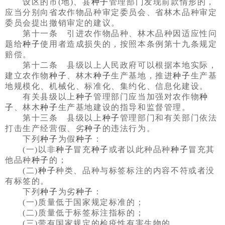
设区的市(地)、县
种子
管理部门发现前款情形的，
应当分别向省农作物品种审定委员会、省林木品种审定
委员会提出撤销审定的建议。
第十一条 引进农作物品种、林木品种因适应性问
题给
种子
使用者造成损失的，按照本条例第十九条规定
赔偿。
第十二条 县级以上人民政府可以根据本地实际，
建立农作物
种子
、林木
种子
生产基地，推进
种子
生产基
地规模化、机械化、标准化、集约化、信息化建设。
有关县级以上
种子
管理部门应当加强对农作物
种
子
、林木
种子
生产基地建设的指导和监督管理。
第十三条 县级以上
种子
管理部门和有关部门依法
打击生产经营假、劣
种子
的违法行为。
下列
种子
为假
种子
：
(一)以非
种子
冒充
种子
或者以此种品种
种子
冒充其
他品种
种子
的；
(二)
种子
种类、品种与标签标注的内容不符或者没
有标签的。
下列
种子
为劣
种子
：
(一)质量低于国家规定标准的；
(二)质量低于标签标注指标的；
(三)带有国家规定的检疫性有害生物的。