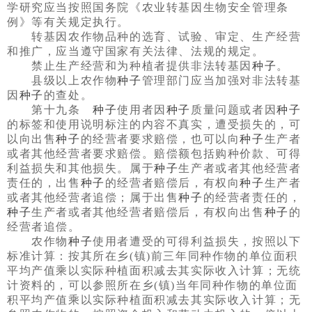
学研究应当按照国务院《农业转基因生物安全管理条
例》等有关规定执行。
转基因农作物品种的选育、试验、审定、生产经营
和推广，应当遵守国家有关法律、法规的规定。
禁止生产经营和为种植者提供非法转基因
种子
。
县级以上农作物
种子
管理部门应当加强对非法转基
因
种子
的查处。
第十九条
种子
使用者因
种子
质量问题或者因
种子
的标签和使用说明标注的内容不真实，遭受损失的，可
以向出售
种子
的经营者要求赔偿，也可以向
种子
生产者
或者其他经营者要求赔偿。赔偿额包括购种价款、可得
利益损失和其他损失。属于
种子
生产者或者其他经营者
责任的，出售
种子
的经营者赔偿后，有权向
种子
生产者
或者其他经营者追偿；属于出售
种子
的经营者责任的，
种子
生产者或者其他经营者赔偿后，有权向出售
种子
的
经营者追偿。
农作物
种子
使用者遭受的可得利益损失，按照以下
标准计算：按其所在乡(镇)前三年同种作物的单位面积
平均产值乘以实际种植面积减去其实际收入计算；无统
计资料的，可以参照所在乡(镇)当年同种作物的单位面
积平均产值乘以实际种植面积减去其实际收入计算；无