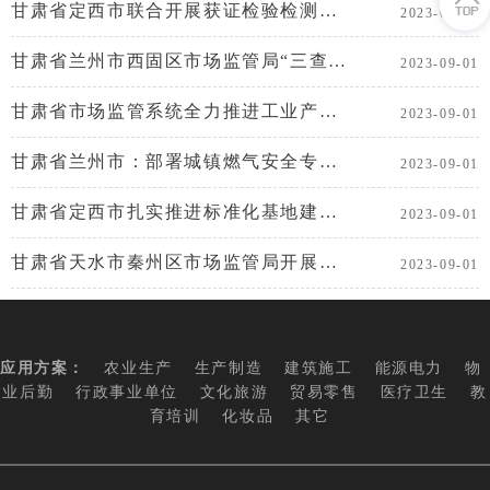
甘肃省定西市联合开展获证检验检测机构“双随机、一公开”监督检查
2023-09-01
甘肃省兰州市西固区市场监管局“三查”大桶水生产企业
2023-09-01
甘肃省市场监管系统全力推进工业产品质量安全主体责任落实落细
2023-09-01
甘肃省兰州市：部署城镇燃气安全专项整治行动
2023-09-01
甘肃省定西市扎实推进标准化基地建设 全面提升道地药材质量
2023-09-01
甘肃省天水市秦州区市场监管局开展大米质量安全风险排查防控行动
2023-09-01
应用方案：
农业生产
生产制造
建筑施工
能源电力
物
业后勤
行政事业单位
文化旅游
贸易零售
医疗卫生
教
育培训
化妆品
其它