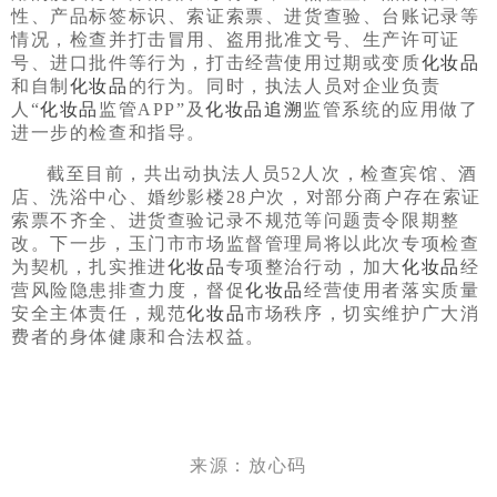
性、产品标签标识、索证索票、进货查验、台账记录等
情况，检查并打击冒用、盗用批准文号、生产许可证
号、进口批件等行为，打击经营使用过期或变质
化妆品
和自制
化妆品
的行为。同时，执法人员对企业负责
人“
化妆品
监管APP”及
化妆品
追溯
监管系统的应用做了
进一步的检查和指导。
截至目前，共出动执法人员52人次，检查宾馆、酒
店、洗浴中心、婚纱影楼28户次，对部分商户存在索证
索票不齐全、进货查验记录不规范等问题责令限期整
改。下一步，玉门市市场监督管理局将以此次专项检查
为契机，扎实推进
化妆品
专项整治行动，加大
化妆品
经
营风险隐患排查力度，督促
化妆品
经营使用者落实质量
安全主体责任，规范
化妆品
市场秩序，切实维护广大消
费者的身体健康和合法权益。
来源：放心码